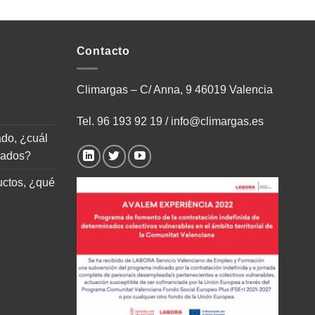
Contacto
Climargas – C/ Anna, 9 46019 Valencia
Tel.
96 193 92 19
/
info@climargas.es
ado, ¿cuál
rados?
uctos, ¿qué