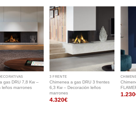
DECORATIVAS
3 FRENTE
CHIMENE
a gas DRU 7,8 Kw –
Chimenea a gas DRU 3 frentes
Chimene
 leños marrones
6,3 Kw – Decoración leños
FLAMER
marrones
1.230
4.320
€