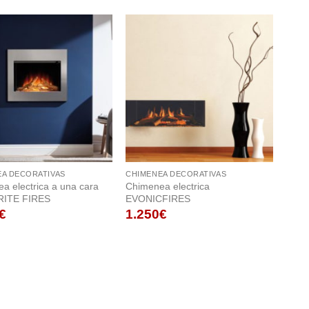
A DECORATIVAS
CHIMENEA DECORATIVAS
CHIM
a electrica a una cara
Chimenea electrica
Chim
ITE FIRES
EVONICFIRES
EVO
€
1.250
€
1.4