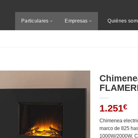
Particulares
Empresas
Quiénes som
Chimenea
FLAMERI
1.251
€
Chimenea electri
marco de 825 has
1000W/2000W. Co